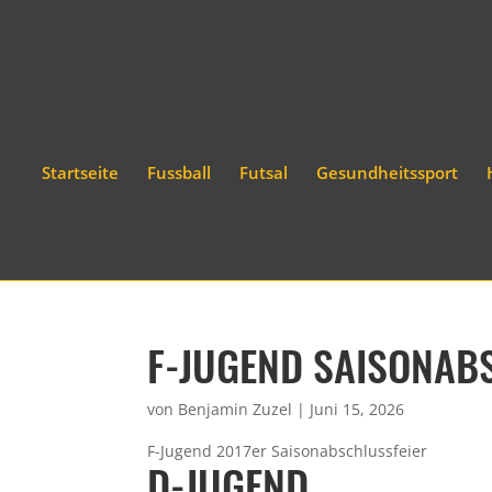
Startseite
Fussball
Futsal
Gesundheitssport
F-JUGEND SAISONAB
von
Benjamin Zuzel
|
Juni 15, 2026
F-Jugend 2017er Saisonabschlussfeier
D-JUGEND