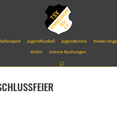
Hallensport
Jugendfussball
Jugendtennis
Kinder-Ange
Archiv
interne Buchungen
SCHLUSSFEIER