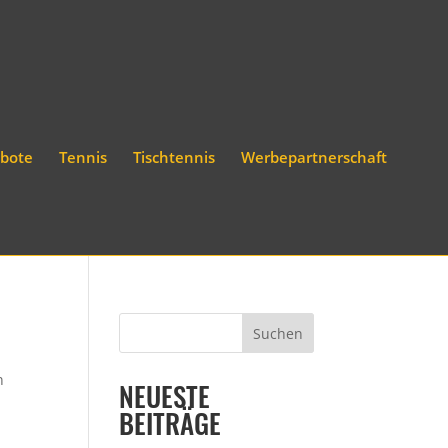
bote
Tennis
Tischtennis
Werbepartnerschaft
n
NEUESTE
BEITRÄGE