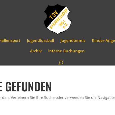
Hallensport
Jugendfussball
Jugendtennis
Kinder-Ange
Archiv
interne Buchungen
E GEFUNDEN
rden. Verfeinern Sie Ihre Suche oder verwenden Sie die Navigatio