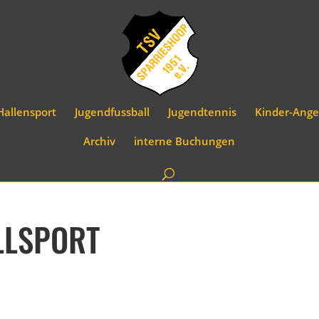
Hallensport
Jugendfussball
Jugendtennis
Kinder-Ange
Archiv
interne Buchungen
LLSPORT