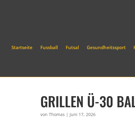
Startseite
Fussball
Futsal
Gesundheitssport
GRILLEN Ü-30 BA
von
Thomas
|
Juni 17, 2026